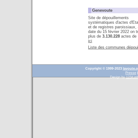
Genevoute
Site de dépouillements
systématiques d'actes d'Etat
et de registres paroissiaux, 
date du 15 février 2022 on 
plus de
3.130.228
actes d
ic
i
Liste des communes dépoui
Copyright © 1999-2023
lavoute.o
Presse
|
Design by
1234.in