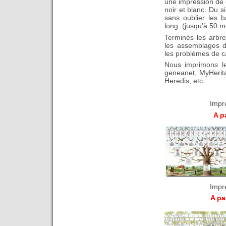
une impression de q
noir et blanc. Du 
sans oublier les 
long. (jusqu’à 50 m
Terminés les arbres 
les assemblages de
les problèmes de c
Nous imprimons les
geneanet, MyHerita
Heredis, etc..
Impr
A pa
Impr
A pa