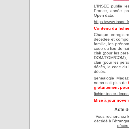
L'INSEE publie le
France, année pa
Open data.
https://www.insee.f
Contenu du fichie
Chaque enregistr
décédée et comport
famille, les prénom
code du lieu de nai
clair (pour les pe
DOM/TOM/COM), le
clair (pour les per
décès, le code du 
décès.
genealogie Magaz
noms soit plus de
gratuitement pour
fichier-insee-deces
Mise à jour nove
Acte d
Vous recherchez le
décédé à l'étrange
décès 