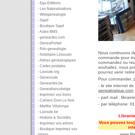
- Egv-Editions
- Les Naturalisations
- Webgenealogie
- Sajef
- Boutique Sajef
- Actes-BMS
- geneactes.com
- GeneaPortail
- Rdv-genealogie
Nous continuons de
- Nobiliaire Limousin
commande pour évit
- Arbres généalogiques
commandez ou rése
- Cartes postales
souhaitez, nous pr
- Lavoute.org
pourrez venir retire
- Genevoute
Pour commander, plu
- Geneactes.be
- le site internet de 
- Geneafrancobelge
genealogique.com
- Imprimez vos livres
- part mail : librai
- Cahiers Dom Le Noir
- par téléphone: 0
- Marthe Villalonga
- Lavoute.be
Librair
- Histoire & Sociétés
Vous pouvez tou
- Imprimez vos arbres
int
- Boutique Imprimez vos
www.lib
arbres