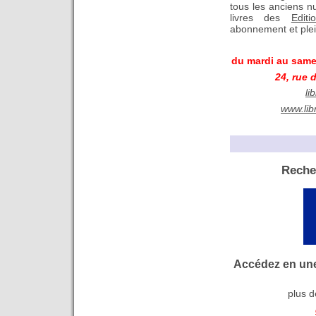
tous les anciens 
livres des
Editi
abonnement et ple
du mardi au samed
24, rue 
li
www.lib
Reche
Accédez en une
plus d