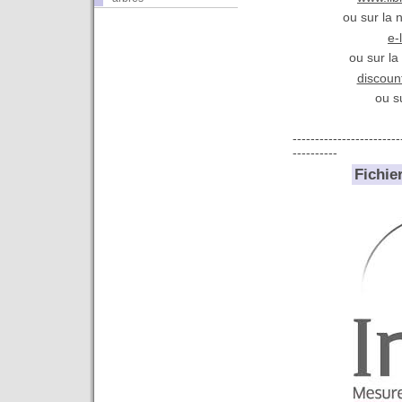
ou sur la 
e-
ou sur la
discoun
ou su
------------------------
----------
Fichie