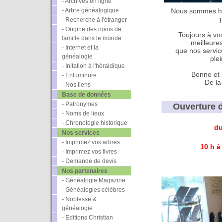
- Archives en ligne
- Arbre généalogique
Nous sommes he
- Recherche à l'étranger
- Origine des noms de
Toujours à vo
famille dans le monde
meilleure
- Internet et la
que nos servic
généalogie
ple
- Initation à l'héraldique
Bonne et 
- Enluminure
De la
- Nos liens
Base de données
- Patronymes
Ouverture de
- Noms de lieux
- Chronologie historique
du
Nos services
- Imprimez vos arbres
10 h à
- Imprimez vos livres
- Demande de devis
Nos partenaires
- Généalogie Magazine
- Généalogies célèbres
- Noblesse &
généalogie
- Editions Christian