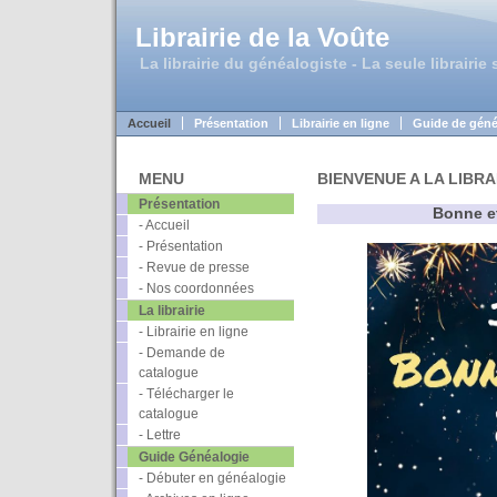
Librairie de la Voûte
La librairie du généalogiste - La seule librairie
Accueil
Présentation
Librairie en ligne
Guide de géné
MENU
BIENVENUE A LA LIBR
Présentation
Bonne e
- Accueil
- Présentation
- Revue de presse
- Nos coordonnées
La librairie
- Librairie en ligne
- Demande de
catalogue
- Télécharger le
catalogue
- Lettre
Guide Généalogie
- Débuter en généalogie