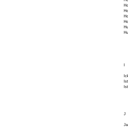
Ho
Ho
Ho
Ho
Hu
Hu
I
Ic
Is
Is
J
Ja