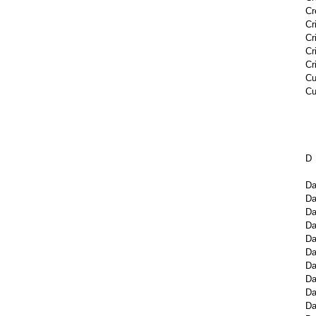
Cr
Cr
Cr
Cr
Cr
Cu
Cu
D
Da
Da
D
Da
D
Da
Da
D
D
Da